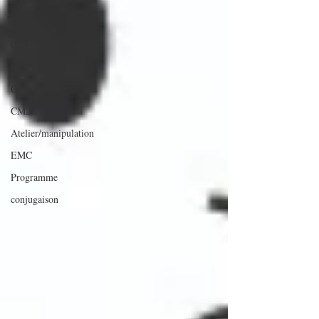
GS
CP
CE1
CE2
CM1
CM2
Atelier/manipulation
EMC
Programme
conjugaison