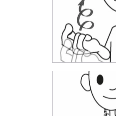
Cycle 1
Cycle 2
Cycl
CE2
CM1
CM2