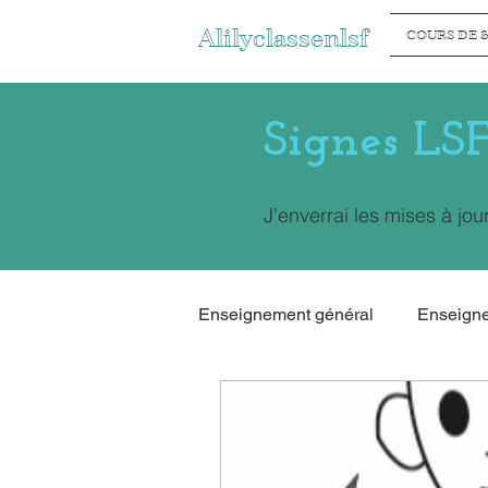
Alilyclassenlsf
COURS DE &
Signes LS
J'enverrai les mises à jou
Enseignement général
Enseign
Mathématiques en LSF
Gé