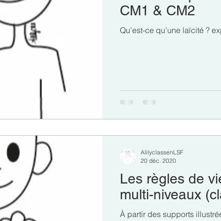
e 3
Administration
Évaluation
PS
MS
CM1 & CM2
Qu’est-ce qu’une laïcité ? e
Atelier/manipulation
EMC
Programme
conjugais
AlilyclassenLSF
20 déc. 2020
Les règles de vi
multi-niveaux (c
À partir des supports illustr