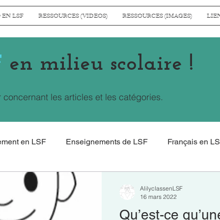
 EN LSF
RESSOURCES (VIDEOS)
RESSOURCES (IMAGES)
LIE
F
en milieu scolaire !
r concernant les articles et les catégories.
ement en LSF
Enseignements de LSF
Français en L
ographie en LSF
Histoire en LSF
QLM en LSF
AlilyclassenLSF
16 mars 2022
Qu’est-ce qu’une