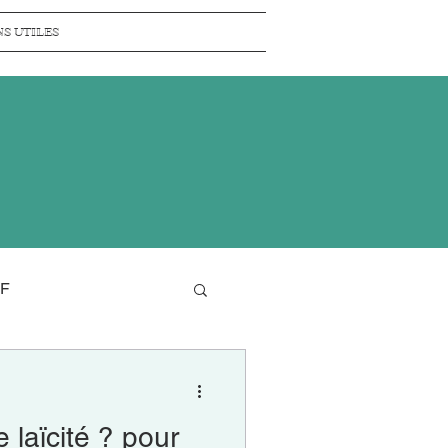
NS UTILES
SF
Sciences en LSF
 laïcité ? pour