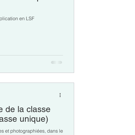
GS
CP
CE1
xplication en LSF
on
e de la classe
lasse unique)
ées et photographiées, dans le