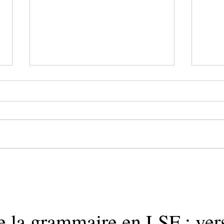
Lire l'heure à partir du CE2
Les v
prés
et s
e la grammaire en LSF : ver