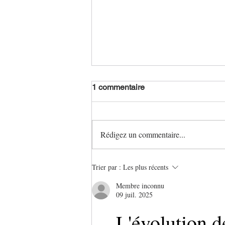
1 commentaire
Rédigez un commentaire...
Evaluation pour Cycle 3 -
Trier par :
Les plus récents
Histoire évènementiel : 11
novembre
Membre inconnu
09 juil. 2025
L'évolution d