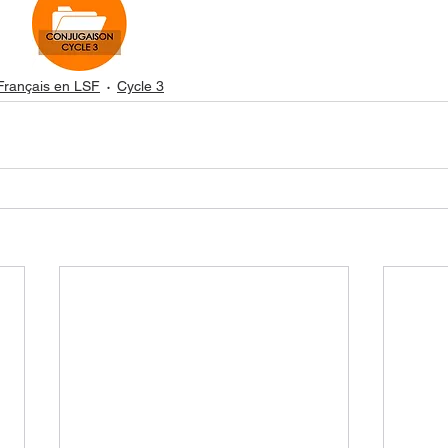
Français en LSF
Cycle 3