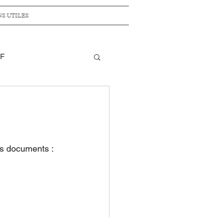
NS UTILES
SF
Sciences en LSF
GS
CP
CE1
s documents : 
on