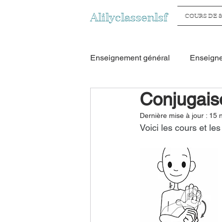
Alilyclassenlsf
COURS DE &
Enseignement général
Enseign
Conjugais
Mathématiques en LSF
Gé
Dernière mise à jour :
15 
Voici les cours et le
Cycle 1
Cycle 2
Cycl
CE2
CM1
CM2