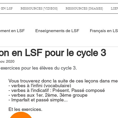
 EN LSF
RESSOURCES (VIDEOS)
RESSOURCES (IMAGES)
LIE
ement en LSF
Enseignements de LSF
Français en L
on en LSF pour le cycle 3
ographie en LSF
Histoire en LSF
QLM en LSF
nov. 2020
s exercices pour les élèves du cycle 3.
e 3
Administration
Évaluation
PS
MS
Vous trouverez donc la suite de ces leçons dans me
- verbes à l'infini (vocabulaire)
- verbes à l'indicatif : Présent, Passé composé
Atelier/manipulation
EMC
Programme
conjugais
- verbes aux 1er, 2ème, 3ème groupe
- Imparfait et passé simple...
Et les exercices.