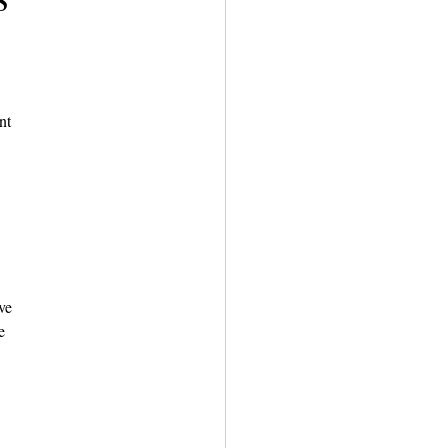
nt 
ve 
e 