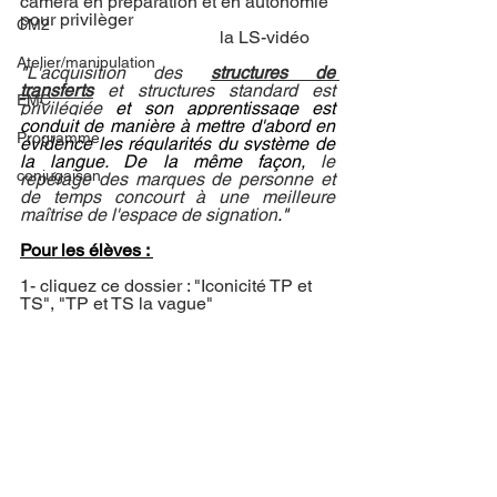
caméra en préparation et en autonomie 
pour privilèger 	 		
CM2
				     la LS-vidéo
Atelier/manipulation
"
L'acquisition des 
structures de 
transferts
 et structures standard est 
EMC
privilégiée 
et son apprentissage est 
conduit de manière à mettre d'abord en 
Programme
évidence les régularités du système de 
la langue. De la même façon, 
le 
conjugaison
repérage des marques de personne et 
de temps concourt à une meilleure 
maîtrise de l'espace de signation
."
Pour les élèves : 
1- cliquez ce dossier : "Iconicité TP et 
TS", "TP et TS la vague"