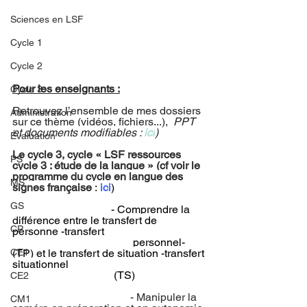
Sciences en LSF
Cycle 1
Cycle 2
Pour les enseignants :
Cycle 3
Retrouvez l’ensemble de mes dossiers 
Administration
sur ce thème (vidéos, fichiers...),  
PPT 
et documents modifiables : 
ici
)
Évaluation
Le cycle 3, cycle « 
LSF ressources 
PS
cycle 3 : étude de la langue
 » (cf voir le 
programme du cycle en langue des 
MS
signes française
 :
 ici
)
GS
                                    - Comprendre la 
différence entre le transfert de 
CP
personne -transfert 
personnel- 
CE1
(TP) et le transfert de situation -transfert 
situationnel 
                                     (TS)
CE2
				   - Manipuler la 
CM1