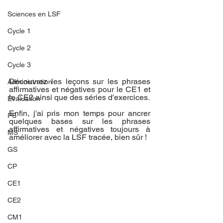
Sciences en LSF
Cycle 1
Cycle 2
Cycle 3
Découvrez les leçons sur les phrases 
Administration
affirmatives et négatives pour le CE1 et 
le CE2 ainsi que des séries d'exercices
.
Évaluation
Enfin, j'ai pris mon temps pour ancrer 
PS
quelques bases sur les phrases 
affirmatives et négatives toujours à 
MS
améliorer avec la LSF tracée, bien sûr ! 
GS
CP
CE1
CE2
CM1