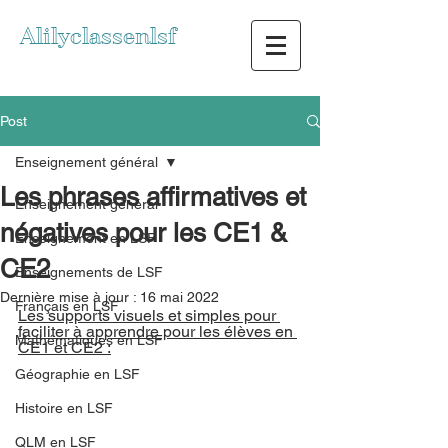
Alilyclassenlsf
Post
Enseignement général
Les phrases affirmatives et
Enseignement général
négatives pour les CE1 &
Enseignement en LSF
CE2
Enseignements de LSF
Dernière mise à jour :
16 mai 2022
Français en LSF
Les supports visuels et simples pour 
faciliter à apprendre pour les élèves en 
Mathématiques en LSF
CE1 et CE2 :
Géographie en LSF
Histoire en LSF
QLM en LSF