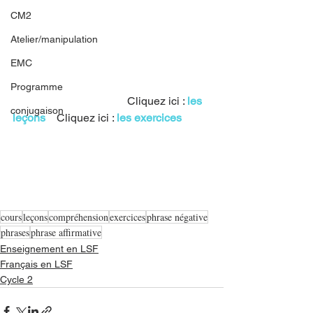
CM2
Atelier/manipulation
EMC
Programme
				 Cliquez ici : 
les 
conjugaison
leçons
   Cliquez ici : 
les exercices
cours
leçons
compréhension
exercices
phrase négative
phrases
phrase affirmative
Enseignement en LSF
Français en LSF
Cycle 2